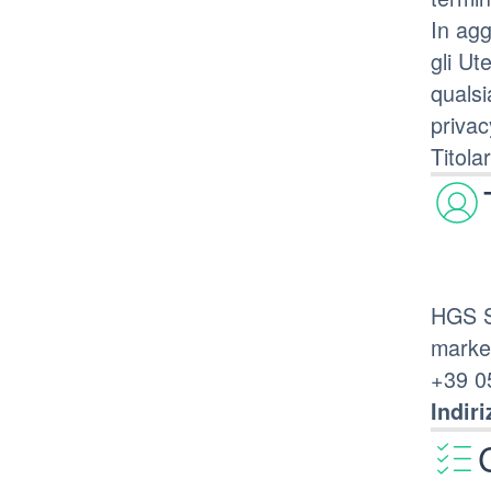
In agg
gli Ut
qualsi
privac
Titola
HGS S
marke
+39 0
Indiri