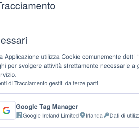
Tracciamento
essari
 Applicazione utilizza Cookie comunemente detti “te
hi per svolgere attività strettamente necessarie a g
rvizio.
ti di Tracciamento gestiti da terze parti
Google Tag Manager
Google Ireland Limited
Irlanda
Dati di utili
Azienda:
Luogo
Dati
del
Personali
trattamento:
trattati: