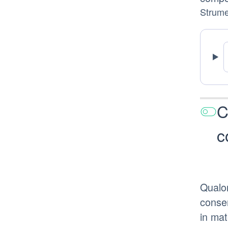
Strumen
C
c
Qualor
consen
in mat