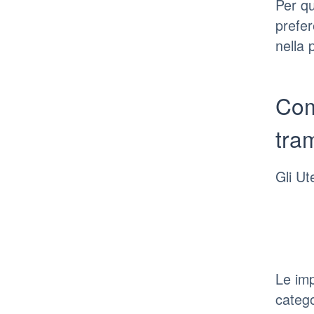
Per qu
prefer
nella 
Com
tram
Gli Ut
Le imp
catego