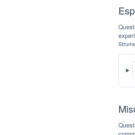
Esp
Questa
experi
Strumen
Mis
Questa
compor