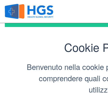
Vai
al
contenuto
Cookie P
Benvenuto nella cookie p
comprendere quali co
utiliz