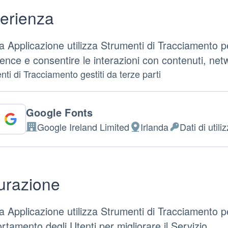
erienza
 Applicazione utilizza Strumenti di Tracciamento per
ence e consentire le interazioni con contenuti, net
ti di Tracciamento gestiti da terze parti
Google Fonts
Google Ireland Limited
Irlanda
Dati di utili
Azienda:
Luogo
Dati
del
Personali
trattamento:
trattati:
urazione
 Applicazione utilizza Strumenti di Tracciamento per 
tamento degli Utenti per migliorare il Servizio.