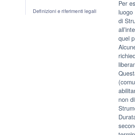
Per es
Definizioni e riferimenti legali
luogo 
di Str
all’in
quel p
Alcune
richie
libera
Questa
(comun
abilit
non di
Strume
Durata
second
termin